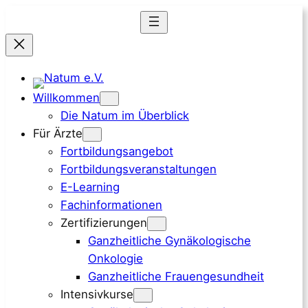
Zum
Inhalt
springen
Willkommen
Die Natum im Überblick
Für Ärzte
Fortbildungsangebot
Fortbildungsveranstaltungen
E-Learning
Fachinformationen
Zertifizierungen
Ganzheitliche Gynäkologische
Onkologie
Ganzheitliche Frauengesundheit
Intensivkurse